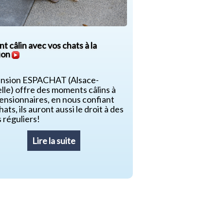
nt câlin avec vos chats à la
ion
ension ESPACHAT (Alsace-
le) offre des moments câlins à
ensionnaires, en nous confiant
hats, ils auront aussi le droit à des
s réguliers!
Lire la suite